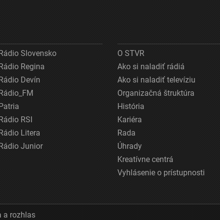
Rádio Slovensko
O STVR
Rádio Regina
Ako si naladiť rádiá
Rádio Devín
Ako si naladiť televíziu
Rádio_FM
Organizačná štruktúra
Patria
História
Rádio RSI
Kariéra
Rádio Litera
Rada
Rádio Junior
Úhrady
Kreatívne centrá
Vyhlásenie o prístupnosti
 a rozhlas