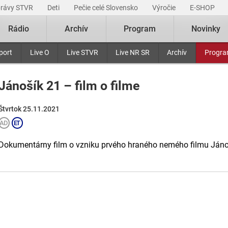
právy STVR
Deti
Pečie celé Slovensko
Výročie
E-SHOP
Rádio
Archív
Program
Novinky
port
Live O
Live STVR
Live NR SR
Archív
Progr
Jánošík 21 – film o filme
Štvrtok 25.11.2021
Dokumentárny film o vzniku prvého hraného nemého filmu Jánoš