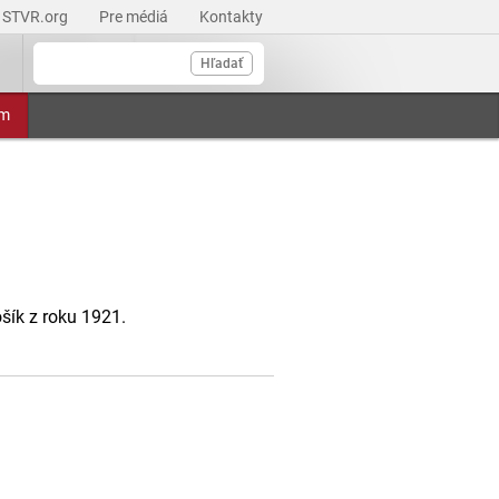
STVR.org
Pre médiá
Kontakty
Hľadať
am
ík z roku 1921.