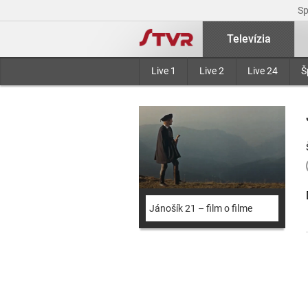
S
Televízia
Live 1
Live 2
Live 24
Š
Jánošík 21 – film o filme