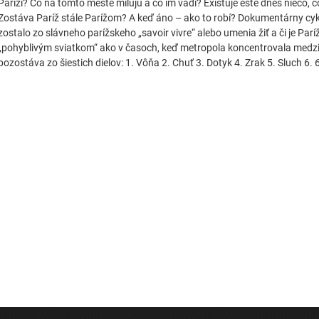
Paríži? Čo na tomto meste milujú a čo im vadí? Existuje ešte dnes niečo, č
Zostáva Paríž stále Parížom? A keď áno – ako to robí? Dokumentárny cy
zostalo zo slávneho parížskeho „savoir vivre“ alebo umenia žiť a či je P
„pohyblivým sviatkom“ ako v časoch, keď metropola koncentrovala medzin
pozostáva zo šiestich dielov: 1. Vôňa 2. Chuť 3. Dotyk 4. Zrak 5. Sluch 6. 