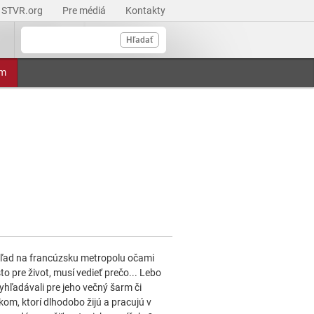
STVR.org
Pre médiá
Kontakty
Hľadať
am
hľad na francúzsku metropolu očami
to pre život, musí vedieť prečo... Lebo
vyhľadávali pre jeho večný šarm či
kom, ktorí dlhodobo žijú a pracujú v