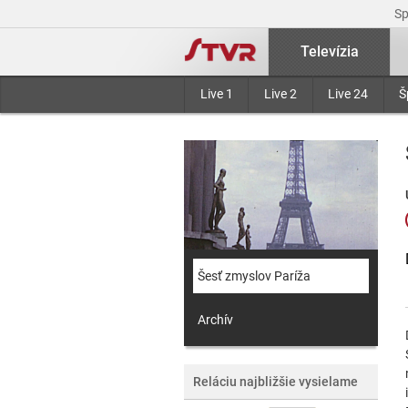
S
Televízia
Live 1
Live 2
Live 24
Š
Šesť zmyslov Paríža
Archív
Reláciu najbližšie vysielame