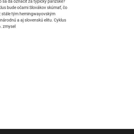
o sa dá označiť za typicky parížske?
klus bude očami Slovákov skúmať, čo
aríž stále tým hemingwayovským
árodnú a aj slovenskú elitu. Cyklus
6. zmysel