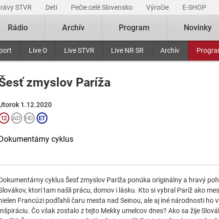
právy STVR
Deti
Pečie celé Slovensko
Výročie
E-SHOP
Rádio
Archív
Program
Novinky
port
Live O
Live STVR
Live NR SR
Archív
Progr
Šesť zmyslov Paríža
Utorok 1.12.2020
Dokumentárny cyklus
Dokumentárny cyklus Šesť zmyslov Paríža ponúka originálny a hravý po
Slovákov, ktorí tam našli prácu, domov i lásku. Kto si vybral Paríž ako mes
nielen Francúzi podľahli čaru mesta nad Seinou, ale aj iné národnosti ho 
inšpiráciu. Čo však zostalo z tejto Mekky umelcov dnes? Ako sa žije Slová