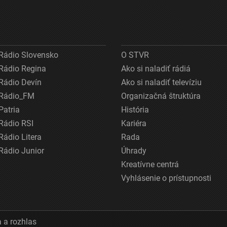
Rádio Slovensko
O STVR
Rádio Regina
Ako si naladiť rádiá
Rádio Devín
Ako si naladiť televíziu
Rádio_FM
Organizačná štruktúra
Patria
História
Rádio RSI
Kariéra
Rádio Litera
Rada
Rádio Junior
Úhrady
Kreatívne centrá
Vyhlásenie o prístupnosti
 a rozhlas