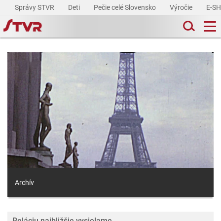
Správy STVR
Deti
Pečie celé Slovensko
Výročie
E-S
Archív
Reláciu najbližšie vysielame