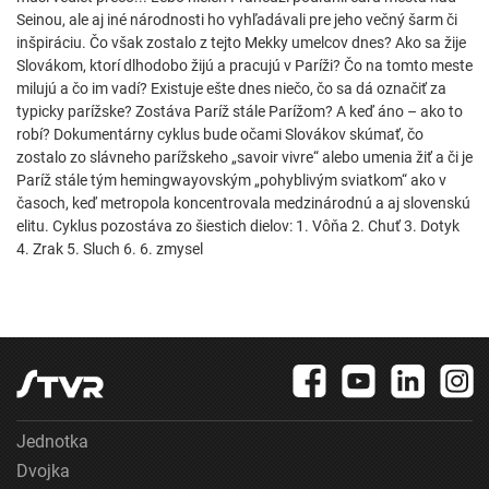
Seinou, ale aj iné národnosti ho vyhľadávali pre jeho večný šarm či
inšpiráciu. Čo však zostalo z tejto Mekky umelcov dnes? Ako sa žije
Slovákom, ktorí dlhodobo žijú a pracujú v Paríži? Čo na tomto meste
milujú a čo im vadí? Existuje ešte dnes niečo, čo sa dá označiť za
typicky parížske? Zostáva Paríž stále Parížom? A keď áno – ako to
robí? Dokumentárny cyklus bude očami Slovákov skúmať, čo
zostalo zo slávneho parížskeho „savoir vivre“ alebo umenia žiť a či je
Paríž stále tým hemingwayovským „pohyblivým sviatkom“ ako v
časoch, keď metropola koncentrovala medzinárodnú a aj slovenskú
elitu. Cyklus pozostáva zo šiestich dielov: 1. Vôňa 2. Chuť 3. Dotyk
4. Zrak 5. Sluch 6. 6. zmysel
Jednotka
Dvojka