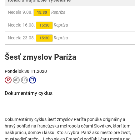
Nedeľa 9.08.
Repríza
15:30
Nedeľa 16.08.
Repríza
15:30
Nedeľa 23.08.
Repríza
15:30
Šesť zmyslov Paríža
Pondelok 30.11.2020
Dokumentárny cyklus
Dokumentárny cyklus Šesť zmyslov Paríža ponúka originálny a
hravý pohľad na francúzsku metropolu očami Slovákov, ktorí tam
našli prácu, domov i lásku. Kto si vybral Paríž ako mesto pre život,
musí vedieť prečo... Lebo nielen Francúzi podľahli čaru mesta nad