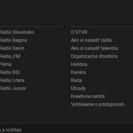
Rádio Slovensko
O STVR
Rádio Regina
Ako si naladiť rádiá
Rádio Devín
Ako si naladiť televíziu
Rádio_FM
Organizačná štruktúra
Patria
História
Rádio RSI
Kariéra
Rádio Litera
Rada
Rádio Junior
Úhrady
Kreatívne centrá
Vyhlásenie o prístupnosti
 a rozhlas