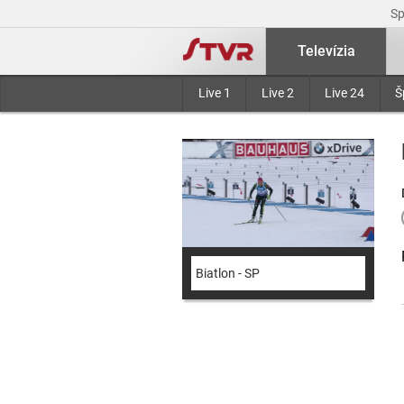
S
Televízia
Live 1
Live 2
Live 24
Š
Biatlon - SP