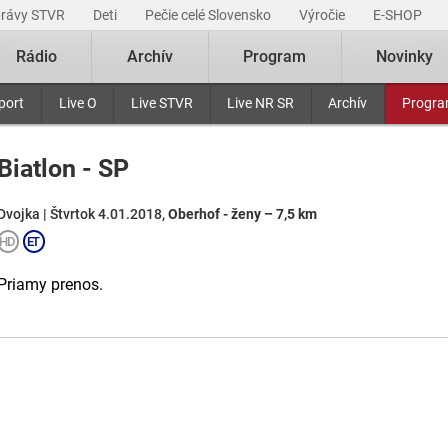
právy STVR
Deti
Pečie celé Slovensko
Výročie
E-SHOP
Rádio
Archív
Program
Novinky
port
Live O
Live STVR
Live NR SR
Archív
Progr
Biatlon - SP
Dvojka | Štvrtok 4.01.2018,
Oberhof - ženy – 7,5 km
Priamy prenos.