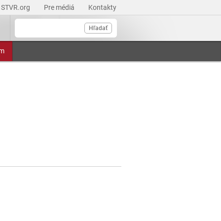
STVR.org
Pre médiá
Kontakty
Hľadať
am