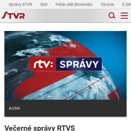
Správy STVR
Deti
Pečie celé Slovensko
Výročie
E-S
Archív
Večerné správy RTVS