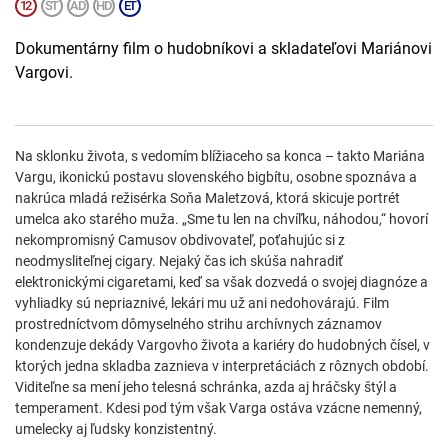
Dokumentárny film o hudobníkovi a skladateľovi Mariánovi
Vargovi.
Na sklonku života, s vedomím blížiaceho sa konca – takto Mariána
Vargu, ikonickú postavu slovenského bigbítu, osobne spoznáva a
nakrúca mladá režisérka Soňa Maletzová, ktorá skicuje portrét
umelca ako starého muža. „Sme tu len na chvíľku, náhodou,“ hovorí
nekompromisný Camusov obdivovateľ, poťahujúc si z
neodmysliteľnej cigary. Nejaký čas ich skúša nahradiť
elektronickými cigaretami, keď sa však dozvedá o svojej diagnóze a
vyhliadky sú nepriaznivé, lekári mu už ani nedohovárajú. Film
prostredníctvom dômyselného strihu archívnych záznamov
kondenzuje dekády Vargovho života a kariéry do hudobných čísel, v
ktorých jedna skladba zaznieva v interpretáciách z rôznych období.
Viditeľne sa mení jeho telesná schránka, azda aj hráčsky štýl a
temperament. Kdesi pod tým však Varga ostáva vzácne nemenný,
umelecky aj ľudsky konzistentný.