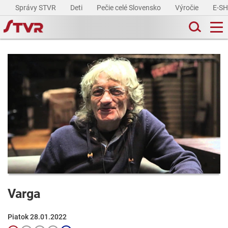
Správy STVR
Deti
Pečie celé Slovensko
Výročie
E-S
Varga
Piatok 28.01.2022