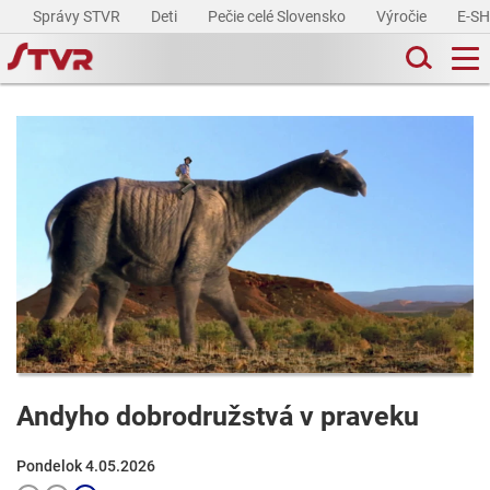
Správy STVR
Deti
Pečie celé Slovensko
Výročie
E-S
Andyho dobrodružstvá v praveku
Pondelok 4.05.2026