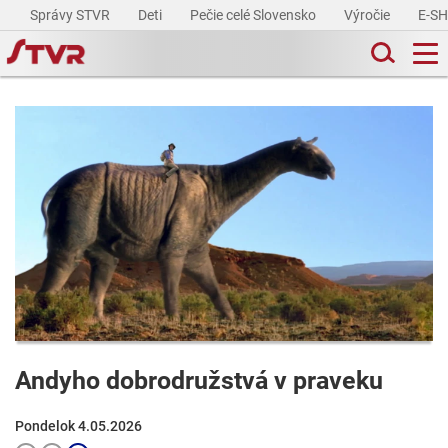
Správy STVR
Deti
Pečie celé Slovensko
Výročie
E-S
Andyho dobrodružstvá v praveku
Pondelok 4.05.2026