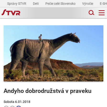
Správy STVR
Deti
Pečie celé Slovensko
Výročie
E-S
Andyho dobrodružstvá v praveku
Sobota 6.01.2018