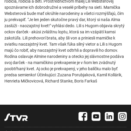
rodičia, rodičia a deti. Prostredníctvom malej Lili Websterovej
spoznávame ich dobrodružné a veselé príbehy na sieti. Mamička
Websterová bude mať okrúhle narodeniny a všetci rozmýšľajú, čím
ju prekvapiť. "Je len jeden skutočne pravý dar, ktorý si naša Alma
zaslúži - naozajstný kvet!" vyhlási dedo. Lili s Hugom objavia skrytý
ockov darček - akúsi zvláštnu loptu, ktorá sa im vzápätí kamsi
zakotúľa. Lili prehovorí brata, aby šli von a priniesli mamičke k
sviatku naozajstný kvet. Tam však fúka silný vietor a Lili s Hugom
majú čo robiť, aby naozajstný kvet odtrhli a dopravili ho domov.
Rodina oslavuje Almine narodeniny a otecko jej slávnostne podáva
svoj darček - na mamičkino prekvapenie je v ňom len zvädnutý
poobtŕhaný kvet. Aj ocko je prekvapený, v jeho balíčku malo byť
predsa semienko! Účinkujúci: Zuzana Porubjaková, Kamil Kollárik,
Henrieta Mičkovicová, Richard Stanke, Boris Farkaš