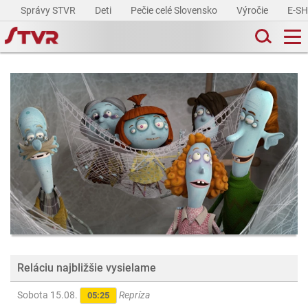
Správy STVR
Deti
Pečie celé Slovensko
Výročie
E-S
Reláciu najbližšie vysielame
Sobota 15.08.
Repríza
05:25