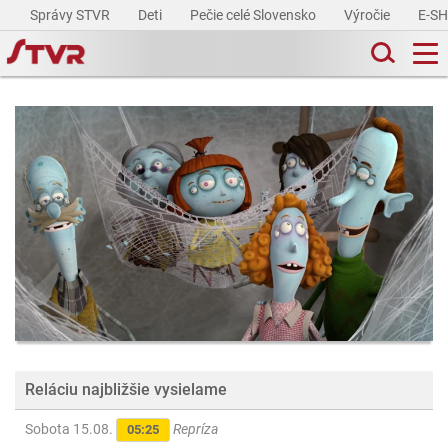
Správy STVR
Deti
Pečie celé Slovensko
Výročie
E-S
Reláciu najbližšie vysielame
Sobota 15.08.
Repríza
05:25