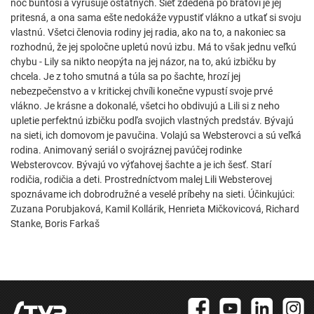
noc buntoší a vyrušuje ostatných. Sieť zdedená po bratovi je jej
pritesná, a ona sama ešte nedokáže vypustiť vlákno a utkať si svoju
vlastnú. Všetci členovia rodiny jej radia, ako na to, a nakoniec sa
rozhodnú, že jej spoločne upletú novú izbu. Má to však jednu veľkú
chybu - Lily sa nikto neopýta na jej názor, na to, akú izbičku by
chcela. Je z toho smutná a túla sa po šachte, hrozí jej
nebezpečenstvo a v kritickej chvíli konečne vypustí svoje prvé
vlákno. Je krásne a dokonalé, všetci ho obdivujú a Lili si z neho
upletie perfektnú izbičku podľa svojich vlastných predstáv. Bývajú
na sieti, ich domovom je pavučina. Volajú sa Websterovci a sú veľká
rodina. Animovaný seriál o svojráznej pavúčej rodinke
Websterovcov. Bývajú vo výťahovej šachte a je ich šesť. Starí
rodičia, rodičia a deti. Prostredníctvom malej Lili Websterovej
spoznávame ich dobrodružné a veselé príbehy na sieti. Účinkujúci:
Zuzana Porubjaková, Kamil Kollárik, Henrieta Mičkovicová, Richard
Stanke, Boris Farkaš