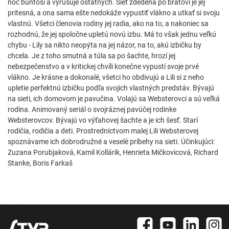
noc buntoší a vyrušuje ostatných. Sieť zdedená po bratovi je jej
pritesná, a ona sama ešte nedokáže vypustiť vlákno a utkať si svoju
vlastnú. Všetci členovia rodiny jej radia, ako na to, a nakoniec sa
rozhodnú, že jej spoločne upletú novú izbu. Má to však jednu veľkú
chybu - Lily sa nikto neopýta na jej názor, na to, akú izbičku by
chcela. Je z toho smutná a túla sa po šachte, hrozí jej
nebezpečenstvo a v kritickej chvíli konečne vypustí svoje prvé
vlákno. Je krásne a dokonalé, všetci ho obdivujú a Lili si z neho
upletie perfektnú izbičku podľa svojich vlastných predstáv. Bývajú
na sieti, ich domovom je pavučina. Volajú sa Websterovci a sú veľká
rodina. Animovaný seriál o svojráznej pavúčej rodinke
Websterovcov. Bývajú vo výťahovej šachte a je ich šesť. Starí
rodičia, rodičia a deti. Prostredníctvom malej Lili Websterovej
spoznávame ich dobrodružné a veselé príbehy na sieti. Účinkujúci:
Zuzana Porubjaková, Kamil Kollárik, Henrieta Mičkovicová, Richard
Stanke, Boris Farkaš