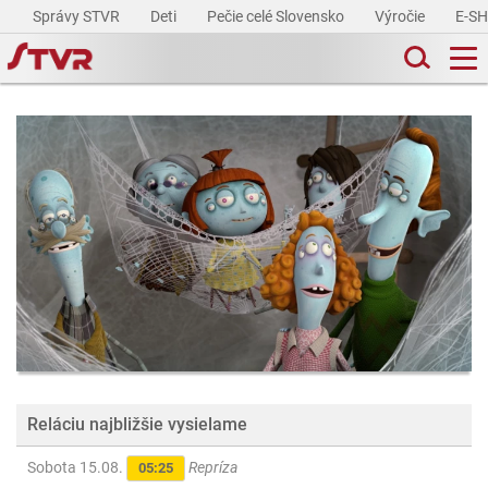
Správy STVR
Deti
Pečie celé Slovensko
Výročie
E-S
Reláciu najbližšie vysielame
Sobota 15.08.
Repríza
05:25