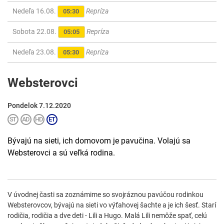
Nedeľa 16.08.
Repríza
05:30
Sobota 22.08.
Repríza
05:05
Nedeľa 23.08.
Repríza
05:30
Websterovci
Pondelok 7.12.2020
Bývajú na sieti, ich domovom je pavučina. Volajú sa
Websterovci a sú veľká rodina.
V úvodnej časti sa zoznámime so svojráznou pavúčou rodinkou
Websterovcov, bývajú na sieti vo výťahovej šachte a je ich šesť. Starí
rodičia, rodičia a dve deti - Lili a Hugo. Malá Lili nemôže spať, celú