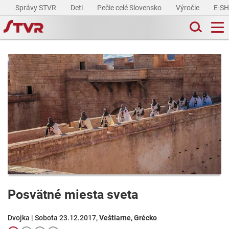
Správy STVR
Deti
Pečie celé Slovensko
Výročie
E-S
Posvätné miesta sveta
Dvojka | Sobota 23.12.2017,
Veštiarne, Grécko