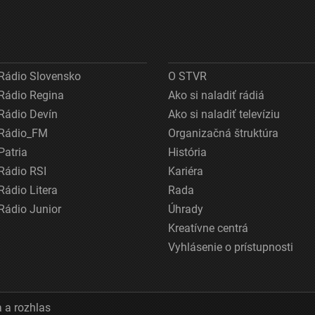
Rádio Slovensko
O STVR
Rádio Regina
Ako si naladiť rádiá
Rádio Devín
Ako si naladiť televíziu
Rádio_FM
Organizačná štruktúra
Patria
História
Rádio RSI
Kariéra
Rádio Litera
Rada
Rádio Junior
Úhrady
Kreatívne centrá
Vyhlásenie o prístupnosti
 a rozhlas