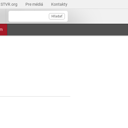
STVR.org
Pre médiá
Kontakty
Hľadať
am