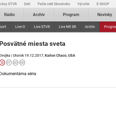
právy STVR
Deti
Pečie celé Slovensko
Výročie
E-SHOP
Rádio
Archív
Program
Novinky
port
Live O
Live STVR
Live NR SR
Archív
Progr
Posvätné miesta sveta
Dvojka | Utorok 19.12.2017,
Kaňon Chaco, USA
Dokumentárna séria