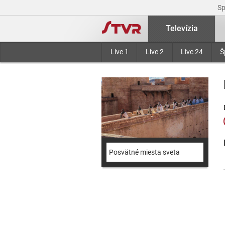
S
Televízia
Live 1
Live 2
Live 24
Š
Posvätné miesta sveta