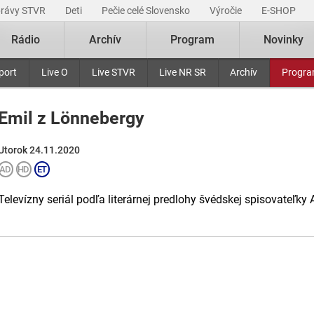
právy STVR
Deti
Pečie celé Slovensko
Výročie
E-SHOP
Rádio
Archív
Program
Novinky
port
Live O
Live STVR
Live NR SR
Archív
Progr
Emil z Lönnebergy
Utorok 24.11.2020
Televízny seriál podľa literárnej predlohy švédskej spisovateľky 