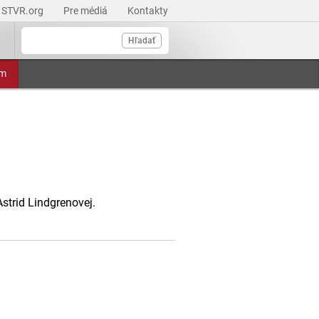
STVR.org
Pre médiá
Kontakty
Hľadať
am
Astrid Lindgrenovej.