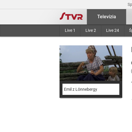
S
Televízia
Live 1
Live 2
Live 24
Š
Emil z Lönnebergy