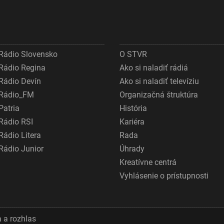
Rádio Slovensko
O STVR
Rádio Regina
Ako si naladiť rádiá
Rádio Devín
Ako si naladiť televíziu
Rádio_FM
Organizačná štruktúra
Patria
História
Rádio RSI
Kariéra
Rádio Litera
Rada
Rádio Junior
Úhrady
Kreatívne centrá
Vyhlásenie o prístupnosti
 a rozhlas