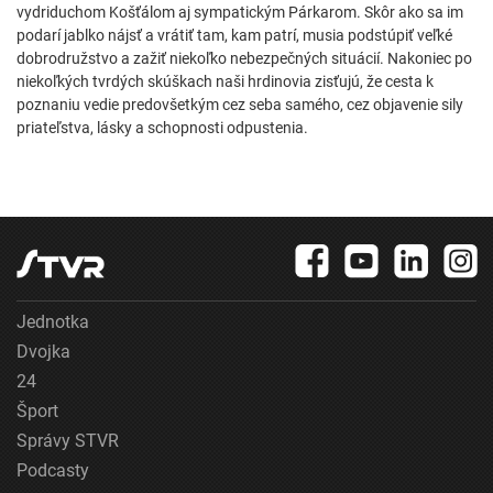
vydriduchom Košťálom aj sympatickým Párkarom. Skôr ako sa im
podarí jablko nájsť a vrátiť tam, kam patrí, musia podstúpiť veľké
dobrodružstvo a zažiť niekoľko nebezpečných situácií. Nakoniec po
niekoľkých tvrdých skúškach naši hrdinovia zisťujú, že cesta k
poznaniu vedie predovšetkým cez seba samého, cez objavenie sily
priateľstva, lásky a schopnosti odpustenia.
Jednotka
Dvojka
24
Šport
Správy STVR
Podcasty