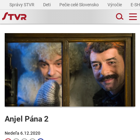
Správy STVR
Deti
Pečie celé Slovensko
Výročie
E-S
Anjel Pána 2
Nedeľa 6.12.2020