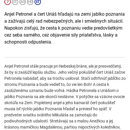
Anjel Petronel a čert Uriáš hľadajú na zemi jablko poznania
a zažívajú celý rad nebezpečných, ale i smiešnych situácií.
Napokon zisťujú, že cesta k poznaniu vedie predovšetkým
cez seba samého, cez objavenie sily priateľstva, lásky a
schopnosti odpustenia.
Anjel Petronel stále pracuje pri Nebeskej bráne, ale je presvedčený,
že by si zaslúžil lepšiu službu. Jeho večný pokušiteľ čert Uriáš začne
Petronela nabádať, aby sa trochu usiloval. Stačí odtrhnúť jabĺčko zo
stromu Poznania a bude vedieť to, čo vie len Boh! A cesta k
zaslúženému uznaniu bude voľná. Hádka Petronela s Uriášom o
jablko Poznania sa ale skončí neslávne. V potýčke sa vzácne ovocie
skotúľa na Zem. Popletený anjel a jeho kamarát čert-pokušiteľ
musia ísť rýchlo jablko Poznania hľadať a priniesť ho späť. V
predvečer sviatku svätého Mikuláša sa zamotajú do
podivuhodných udalostí. Stretávajú sa s malou Anežkou a jej
krásnou mamičkou Magdalénou, partiou nepoctivých koledníkov,