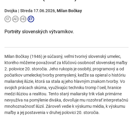
Dvojka | Streda 17.06.2026,
Milan Bočkay
Portréty slovenských výtvarníkov.
Milan Bočkay (1946) je súčasný, veľmi tvorivý slovenský umelec,
ktorého môžeme považovať za kľúčovú osobnosť slovenskej maľby
2. polovice 20. storočia. Jeho rukopis je osobitý, programový a od
počiatkov umeleckej tvorby premyslený, keďže sa opieral o históriu
maliarskej ilúzie, ktorá sa stala aj jeho hlavným znakom tvorby. Vo
svojich prácach skúma, využívajúc techniku tromp l´oeil, hranice
medzi ilúziou a realitou. Tento starý maliarsky trik však primárne
nevyužíva na pomýlenie diváka, dovoľuje mu rozohrať interpretačnú
mnohoznačnosť ilúzií. Zároveň vedie k výskumu média, k výskumu
maľby a jej postavenia v druhej polovici 20. storočia.