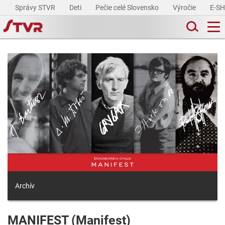
Správy STVR
Deti
Pečie celé Slovensko
Výročie
E-S
Archív
MANIFEST (Manifest)