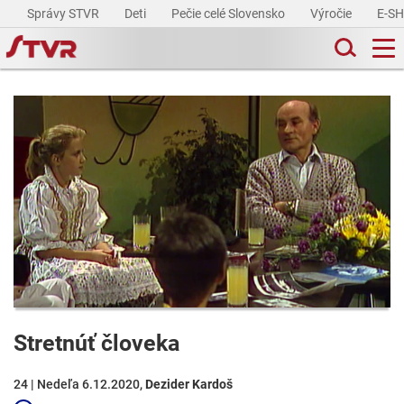
Správy STVR
Deti
Pečie celé Slovensko
Výročie
E-S
Stretnúť človeka
24 | Nedeľa 6.12.2020,
Dezider Kardoš