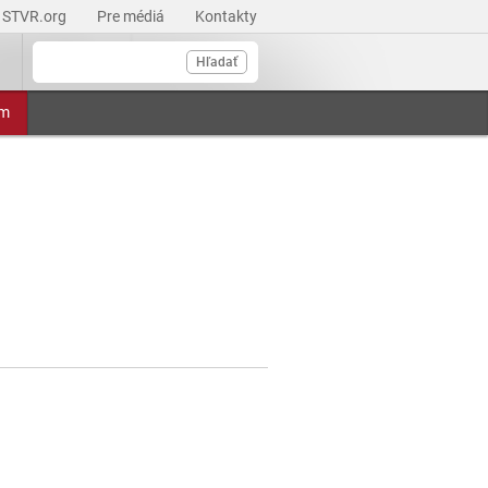
STVR.org
Pre médiá
Kontakty
Hľadať
am