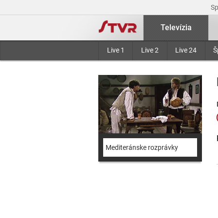
S
Televízia
Live 1
Live 2
Live 24
Š
Mediteránske rozprávky