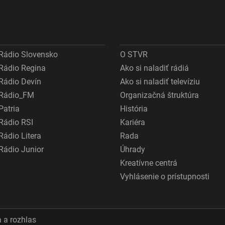
Rádio Slovensko
O STVR
Rádio Regina
Ako si naladiť rádiá
Rádio Devín
Ako si naladiť televíziu
Rádio_FM
Organizačná štruktúra
Patria
História
Rádio RSI
Kariéra
Rádio Litera
Rada
Rádio Junior
Úhrady
Kreatívne centrá
Vyhlásenie o prístupnosti
 a rozhlas