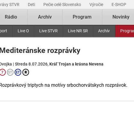
právy STVR
Deti
Pečie celé Slovensko
Výročie
E-SHOP
Rádio
Archív
Program
Novinky
port
Live O
Live STVR
Live NR SR
Archív
Progr
Mediteránske rozprávky
Dvojka | Streda 8.07.2026,
Kráľ Trojan a krásna Nevena
Rozprávkový triptych na motívy srbochorvátskych rozprávok.