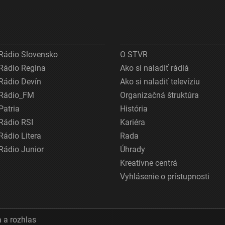
Rádio Slovensko
O STVR
Rádio Regina
Ako si naladiť rádiá
Rádio Devín
Ako si naladiť televíziu
Rádio_FM
Organizačná štruktúra
Patria
História
Rádio RSI
Kariéra
Rádio Litera
Rada
Rádio Junior
Úhrady
Kreatívne centrá
Vyhlásenie o prístupnosti
 a rozhlas