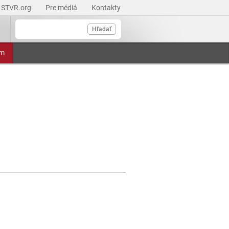
STVR.org
Pre médiá
Kontakty
Hľadať
am