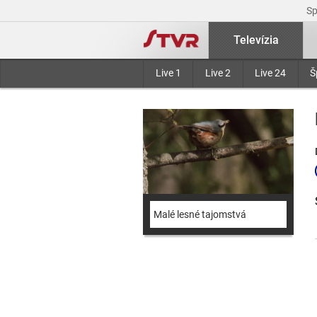
S
Televízia
Live 1
Live 2
Live 24
Š
Malé lesné tajomstvá