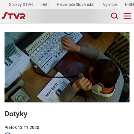
Správy STVR
Deti
Pečie celé Slovensko
Výročie
E-S
Dotyky
Piatok 13.11.2020