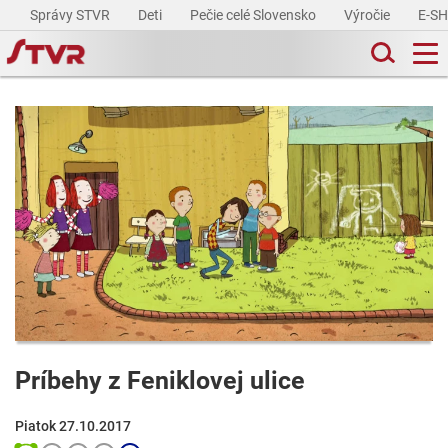
Správy STVR
Deti
Pečie celé Slovensko
Výročie
E-S
Príbehy z Feniklovej ulice
Piatok 27.10.2017