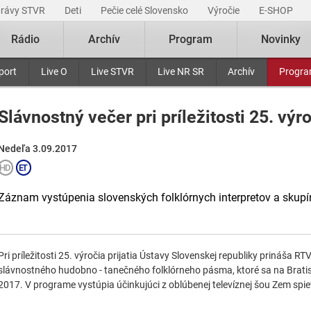
právy STVR
Deti
Pečie celé Slovensko
Výročie
E-SHOP
Rádio
Archív
Program
Novinky
port
Live O
Live STVR
Live NR SR
Archív
Progr
Slávnostný večer pri príležitosti 25. výro
Nedeľa 3.09.2017
Záznam vystúpenia slovenských folklórnych interpretov a skupí
Pri príležitosti 25. výročia prijatia Ústavy Slovenskej republiky prináša 
slávnostného hudobno - tanečného folklórneho pásma, ktoré sa na Brat
2017. V programe vystúpia účinkujúci z oblúbenej televíznej šou Zem spie