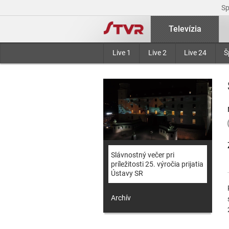
S
Televízia
Live 1
Live 2
Live 24
Š
Slávnostný večer pri
príležitosti 25. výročia prijatia
Ústavy SR
Archív