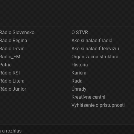
Rádio Slovensko
O STVR
Rádio Regina
Ako si naladiť rádiá
Rádio Devín
Ako si naladiť televíziu
Rádio_FM
Organizačná štruktúra
Patria
História
Rádio RSI
Kariéra
Rádio Litera
Rada
Rádio Junior
Úhrady
Kreatívne centrá
Vyhlásenie o prístupnosti
 a rozhlas