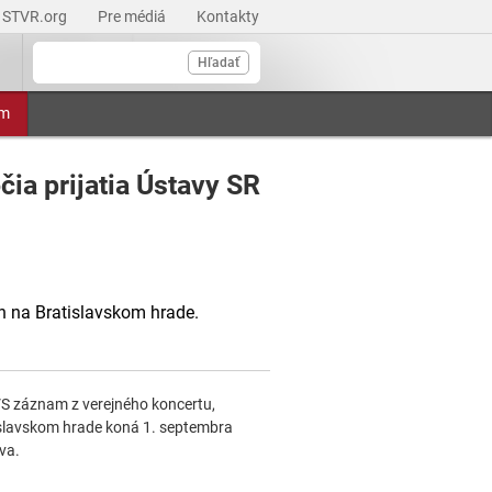
STVR.org
Pre médiá
Kontakty
Hľadať
am
čia prijatia Ústavy SR
n na Bratislavskom hrade.
RTVS záznam z verejného koncertu,
islavskom hrade koná 1. septembra
va.