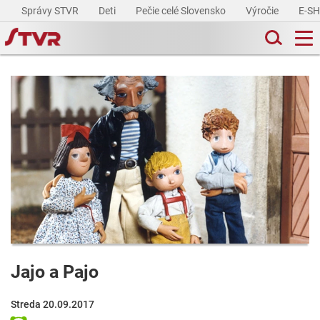
Správy STVR
Deti
Pečie celé Slovensko
Výročie
E-S
Jajo a Pajo
Streda 20.09.2017