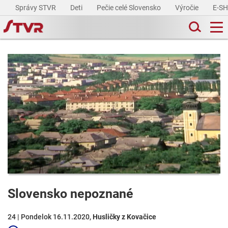
Správy STVR
Deti
Pečie celé Slovensko
Výročie
E-S
Slovensko nepoznané
24 | Pondelok 16.11.2020,
Husličky z Kovačice