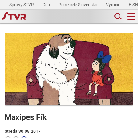
Správy STVR
Deti
Pečie celé Slovensko
Výročie
E-S
Maxipes Fík
Streda 30.08.2017