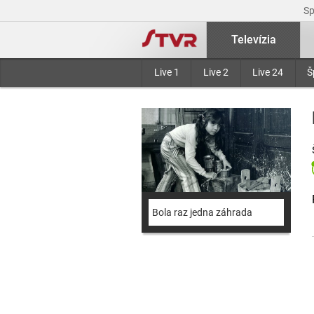
S
Televízia
Live 1
Live 2
Live 24
Š
Bola raz jedna záhrada