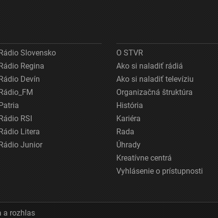
Rádio Slovensko
O STVR
Rádio Regina
Ako si naladiť rádiá
Rádio Devín
Ako si naladiť televíziu
Rádio_FM
Organizačná štruktúra
Patria
História
Rádio RSI
Kariéra
Rádio Litera
Rada
Rádio Junior
Úhrady
Kreatívne centrá
Vyhlásenie o prístupnosti
 a rozhlas