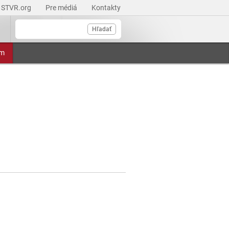
STVR.org
Pre médiá
Kontakty
Hľadať
am