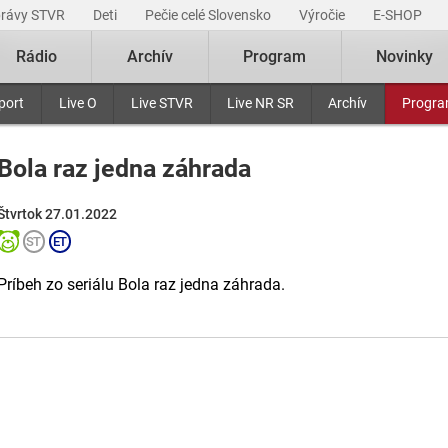
právy STVR
Deti
Pečie celé Slovensko
Výročie
E-SHOP
Rádio
Archív
Program
Novinky
port
Live O
Live STVR
Live NR SR
Archív
Progr
Bola raz jedna záhrada
Štvrtok 27.01.2022
Príbeh zo seriálu Bola raz jedna záhrada.