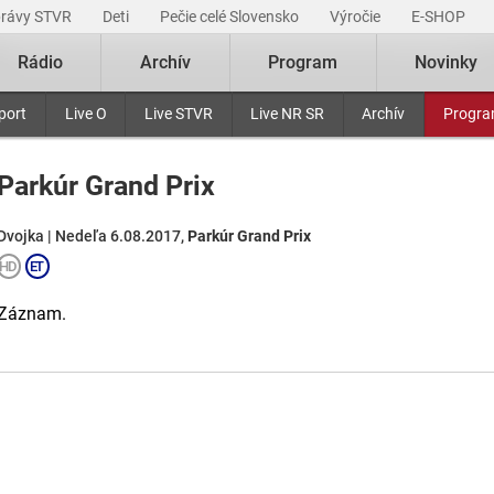
právy STVR
Deti
Pečie celé Slovensko
Výročie
E-SHOP
Rádio
Archív
Program
Novinky
port
Live O
Live STVR
Live NR SR
Archív
Progr
Parkúr Grand Prix
Dvojka | Nedeľa 6.08.2017,
Parkúr Grand Prix
Záznam.