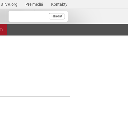
STVR.org
Pre médiá
Kontakty
Hľadať
am