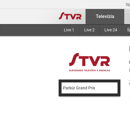
S
Televízia
Live 1
Live 2
Live 24
Š
Parkúr Grand Prix