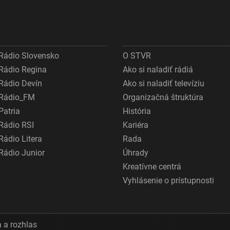
Rádio Slovensko
O STVR
Rádio Regina
Ako si naladiť rádiá
Rádio Devín
Ako si naladiť televíziu
Rádio_FM
Organizačná štruktúra
Patria
História
Rádio RSI
Kariéra
Rádio Litera
Rada
Rádio Junior
Úhrady
Kreatívne centrá
Vyhlásenie o prístupnosti
 a rozhlas