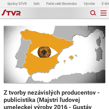
Správy STVR
Deti
Pečie celé Slovensko
Výročie
E-S
Z tvorby nezávislých producentov -
publicistika (Majstri ľudovej
umeleckej výroby 2016 - Gustáv