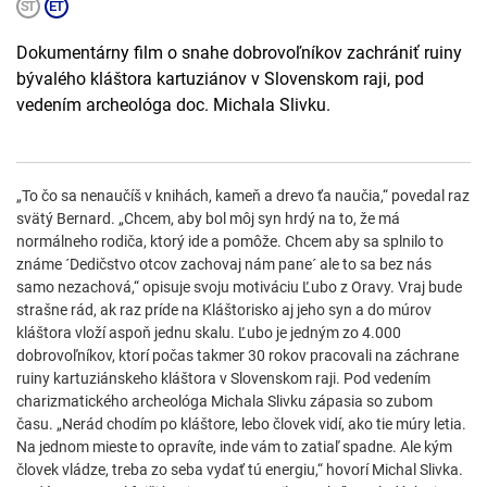
Dokumentárny film o snahe dobrovoľníkov zachrániť ruiny
bývalého kláštora kartuziánov v Slovenskom raji, pod
vedením archeológa doc. Michala Slivku.
„To čo sa nenaučíš v knihách, kameň a drevo ťa naučia,“ povedal raz
svätý Bernard. „Chcem, aby bol môj syn hrdý na to, že má
normálneho rodiča, ktorý ide a pomôže. Chcem aby sa splnilo to
známe ´Dedičstvo otcov zachovaj nám pane´ ale to sa bez nás
samo nezachová,“ opisuje svoju motiváciu Ľubo z Oravy. Vraj bude
strašne rád, ak raz príde na Kláštorisko aj jeho syn a do múrov
kláštora vloží aspoň jednu skalu. Ľubo je jedným zo 4.000
dobrovoľníkov, ktorí počas takmer 30 rokov pracovali na záchrane
ruiny kartuziánskeho kláštora v Slovenskom raji. Pod vedením
charizmatického archeológa Michala Slivku zápasia so zubom
času. „Nerád chodím po kláštore, lebo človek vidí, ako tie múry letia.
Na jednom mieste to opravíte, inde vám to zatiaľ spadne. Ale kým
človek vládze, treba zo seba vydať tú energiu,“ hovorí Michal Slivka.