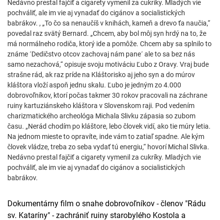
Nedávno prestal fajčiť a cigarety vymenil za cukríky. Mladých vie
pochváliť, ale im vie aj vynadať do cigánov a socialistických
babrákov. , „To čo sa nenaučíš v knihách, kameň a drevo ťa naučia,“
povedal raz svätý Bernard. „Chcem, aby bol môj syn hrdý na to, že
má normálneho rodiča, ktorý ide a pomôže. Chcem aby sa splnilo to
známe ´Dedičstvo otcov zachovaj nám pane´ ale to sa bez nás
samo nezachová,“ opisuje svoju motiváciu Ľubo z Oravy. Vraj bude
strašne rád, ak raz príde na Kláštorisko aj jeho syn a do múrov
kláštora vloží aspoň jednu skalu. Ľubo je jedným zo 4.000
dobrovoľníkov, ktorí počas takmer 30 rokov pracovali na záchrane
ruiny kartuziánskeho kláštora v Slovenskom raji. Pod vedením
charizmatického archeológa Michala Slivku zápasia so zubom
času. „Nerád chodím po kláštore, lebo človek vidí, ako tie múry letia.
Na jednom mieste to opravíte, inde vám to zatiaľ spadne. Ale kým
človek vládze, treba zo seba vydať tú energiu,“ hovorí Michal Slivka.
Nedávno prestal fajčiť a cigarety vymenil za cukríky. Mladých vie
pochváliť, ale im vie aj vynadať do cigánov a socialistických
babrákov.
Dokumentárny film o snahe dobrovoľníkov - členov "Rádu
sv. Kataríny" - zachrániť ruiny starobylého Kostola a