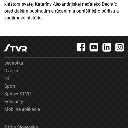
kláštora svätej Kataríny Alexandrijskej neďaleko Dechtíc
pred ďalším pustnutím a rúcaním a oprášiť jeho búrlivú a
zaujímavú históriu.
Jednotka
Dvojka
24
Šport
Správy STVR
Podcasty
Mobilné aplikácie
Rádio Slovensko