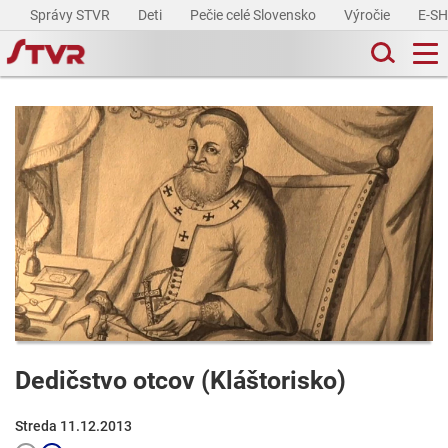
Správy STVR
Deti
Pečie celé Slovensko
Výročie
E-S
Dedičstvo otcov (Kláštorisko)
Streda 11.12.2013