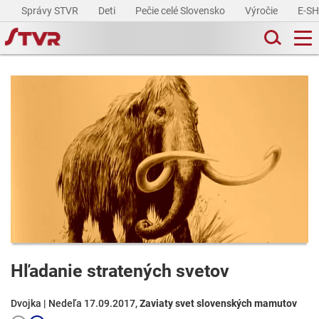
Správy STVR
Deti
Pečie celé Slovensko
Výročie
E-S
Hľadanie stratených svetov
Dvojka | Nedeľa 17.09.2017,
Zaviaty svet slovenských mamutov