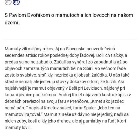
S Pavlom Dvořákom o mamutoch a ich lovcoch na našom
území.
Mamuty žili milióny rokov. Aj na Slovensku neuveriteľných
sedemdesiattisíc rokov poslednej doby ľadovej. Boli ich tisícky, a
predsa sa na ne zabudlo. Začali sa vynárať zo zabudnutia až po
objavoch zamrznutých mamutích tiel na Sibíri. Vo večnom ľade
zostalo svalstvo, srsť, kly, nezriedka aj obsah žalúdka. U nás také
šťastie nemali, ale jestvujú stovky dôkazov o tom, že tu žili. Asi
najslávnejší je mamut objavený v Beši pri Leviciach, nájdený pri
kopaní pivnice pod krčmou. Andrej Kmeť objavenú kostru kúpil a v
debnách previezol na svoju faru v Prenčove. „Kmeť ako jazdec
nemá páru,“ napísal Kmeťov sused, farár Spuler, „lebo ten na
mamutovi rajtoval.“ Mamut z Beše už dávno nie je jediný, našli sa
nielen zuby, kosti a kly jeho druhov, ale aj pamiatky na ľudí, ktorí
mamuty lovili.