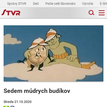
Správy STVR
Deti
Pečie celé Slovensko
Výročie
E-S
Sedem múdrych budíkov
Streda 21.10.2020