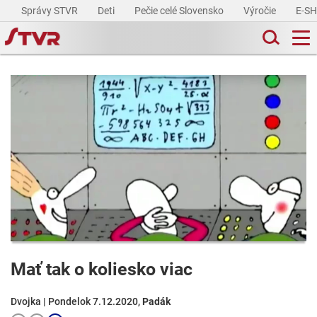
Správy STVR
Deti
Pečie celé Slovensko
Výročie
E-S
Mať tak o koliesko viac
Dvojka | Pondelok 7.12.2020,
Padák