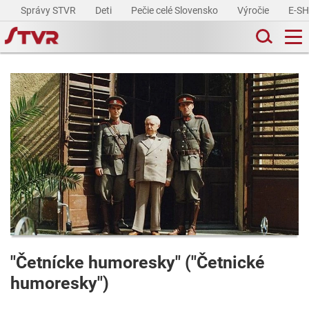
Správy STVR
Deti
Pečie celé Slovensko
Výročie
E-S
"Četnícke humoresky" ("Četnické
humoresky")