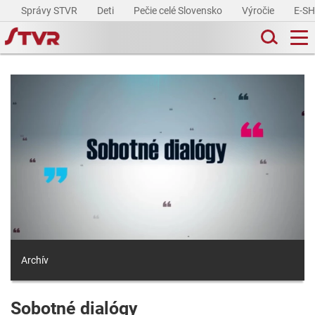
Správy STVR
Deti
Pečie celé Slovensko
Výročie
E-S
Archív
Sobotné dialógy