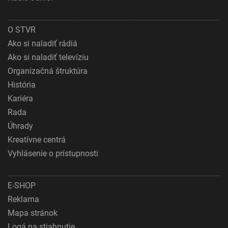
O STVR
Ako si naladiť rádiá
Ako si naladiť televíziu
Organizačná štruktúra
História
Kariéra
Rada
Úhrady
Kreatívne centrá
Vyhlásenie o prístupnosti
E-SHOP
Reklama
Mapa stránok
Logá na stiahnutie