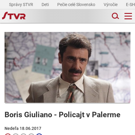
Správy STVR
Deti
Pečie celé Slovensko
Výročie
E-S
Boris Giuliano - Policajt v Palerme
Nedeľa 18.06.2017