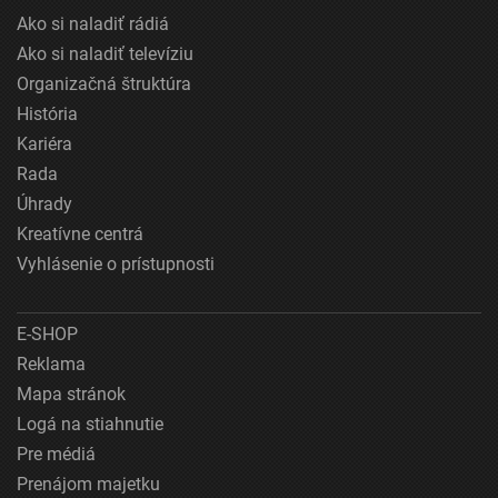
Ako si naladiť rádiá
Ako si naladiť televíziu
Organizačná štruktúra
História
Kariéra
Rada
Úhrady
Kreatívne centrá
Vyhlásenie o prístupnosti
E-SHOP
Reklama
Mapa stránok
Logá na stiahnutie
Pre médiá
Prenájom majetku