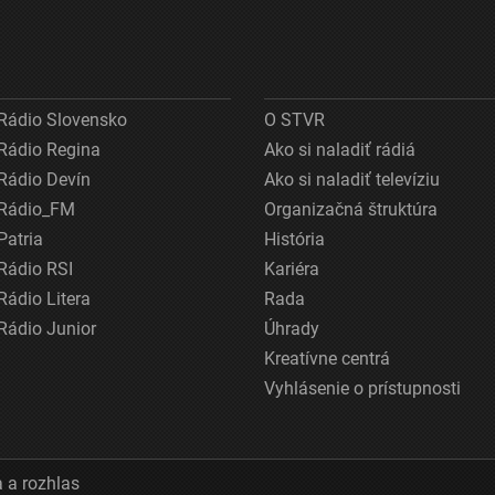
Rádio Slovensko
O STVR
Rádio Regina
Ako si naladiť rádiá
Rádio Devín
Ako si naladiť televíziu
Rádio_FM
Organizačná štruktúra
Patria
História
Rádio RSI
Kariéra
Rádio Litera
Rada
Rádio Junior
Úhrady
Kreatívne centrá
Vyhlásenie o prístupnosti
 a rozhlas