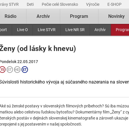
právy STVR
Deti
Pečie celé Slovensko
Výročie
E-SHOP
Rádio
Archív
Program
Novinky
port
Live O
Live STVR
Live NR SR
Archív
Progr
Ženy (od lásky k hnevu)
Pondelok 22.05.2017
Súvislosti historického vývoja aj súčasného nazerania na sloven
Aké sú ženské postavy v slovenských filmových príbehoch? Sú iba múzou, 
matkou alebo celistvou ľudskou bytosťou? Dokumentárny film „Ženy“ z cy
ženských postáv v dejinách slovenskej kinematografie a zároveň ukazuje 
prepojené s jej postavením v našej spoločnosti.