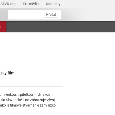
STVR.org
Pre médiá
Kontakty
Hľadať
am
ský film.
milenkou, trpiteľkou, hrdinskou
klu Slovenské kino zobrazuje vývoj
ako je filmové stvárnenie ženy úzko