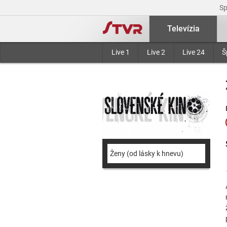
S
Televízia
Live 1
Live 2
Live 24
Š
Ženy (od lásky k hnevu)