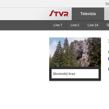
S
Televízia
Live 1
Live 2
Live 24
Š
Slovenský kras