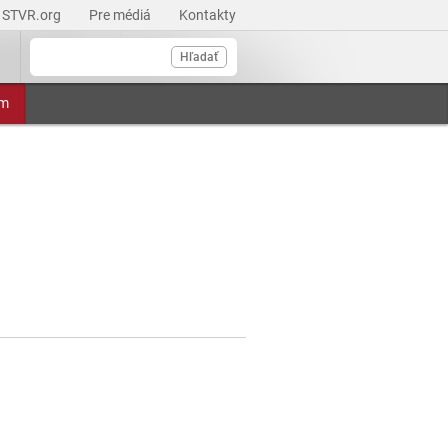
STVR.org
Pre médiá
Kontakty
Hľadať
am