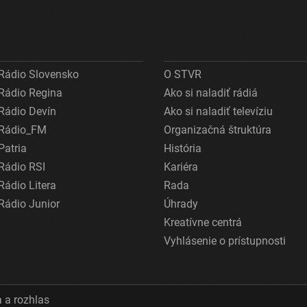
Rádio Slovensko
O STVR
Rádio Regina
Ako si naladiť rádiá
Rádio Devín
Ako si naladiť televíziu
Rádio_FM
Organizačná štruktúra
Patria
História
Rádio RSI
Kariéra
Rádio Litera
Rada
Rádio Junior
Úhrady
Kreatívne centrá
Vyhlásenie o prístupnosti
 a rozhlas