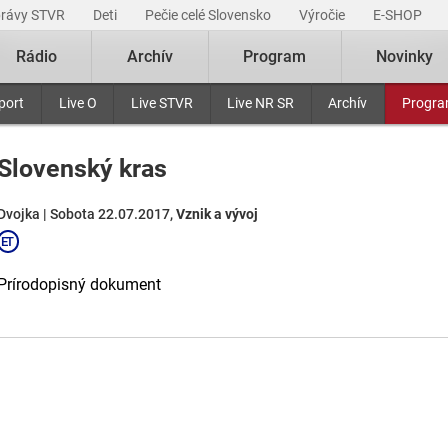
právy STVR
Deti
Pečie celé Slovensko
Výročie
E-SHOP
Rádio
Archív
Program
Novinky
port
Live O
Live STVR
Live NR SR
Archív
Progr
Slovenský kras
Dvojka | Sobota 22.07.2017,
Vznik a vývoj
Prírodopisný dokument