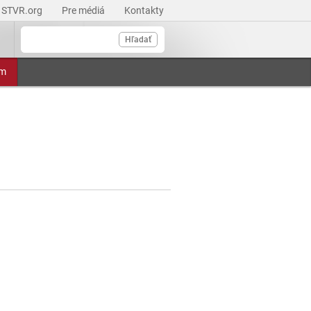
STVR.org
Pre médiá
Kontakty
Hľadať
am