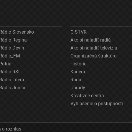
Rádio Slovensko
O STVR
Rádio Regina
Ako si naladiť rádiá
Rádio Devín
Ako si naladiť televíziu
Rádio_FM
Organizačná štruktúra
Patria
História
Rádio RSI
Kariéra
Rádio Litera
Rada
Rádio Junior
Úhrady
Kreatívne centrá
Vyhlásenie o prístupnosti
 a rozhlas