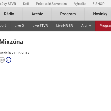
právy STVR
Deti
Pečie celé Slovensko
Výročie
E-SHOP
Rádio
Archív
Program
Novinky
port
Live O
Live STVR
Live NR SR
Archív
Progr
Mixzóna
Nedeľa 21.05.2017