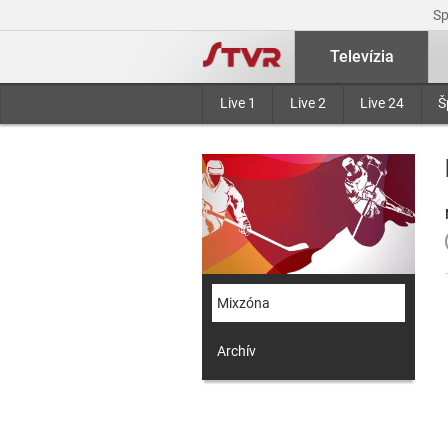
S
Televízia
Live 1
Live 2
Live 24
Š
Mixzóna
Archív