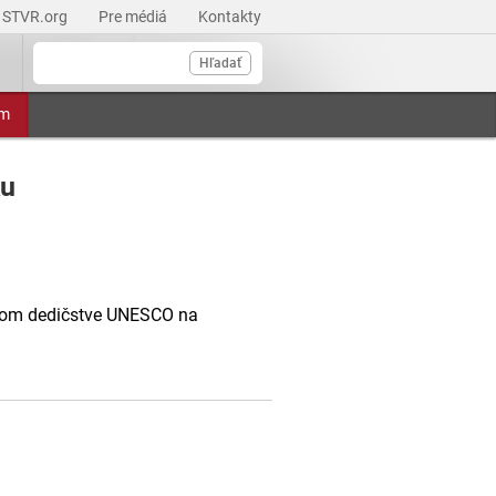
STVR.org
Pre médiá
Kontakty
Hľadať
am
ku
vom dedičstve UNESCO na