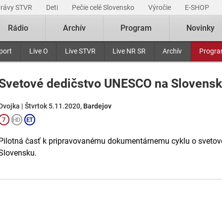
právy STVR
Deti
Pečie celé Slovensko
Výročie
E-SHOP
Rádio
Archív
Program
Novinky
port
Live O
Live STVR
Live NR SR
Archív
Progr
Svetové dedičstvo UNESCO na Slovens
Dvojka | Štvrtok 5.11.2020,
Bardejov
Pilotná časť k pripravovanému dokumentárnemu cyklu o sveto
Slovensku.