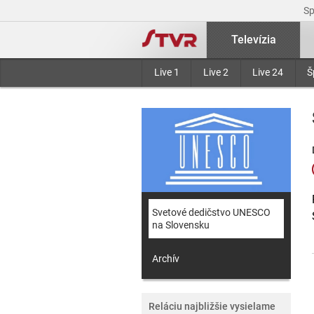
S
Televízia
Live 1
Live 2
Live 24
Š
Svetové dedičstvo UNESCO
na Slovensku
Archív
Reláciu najbližšie vysielame