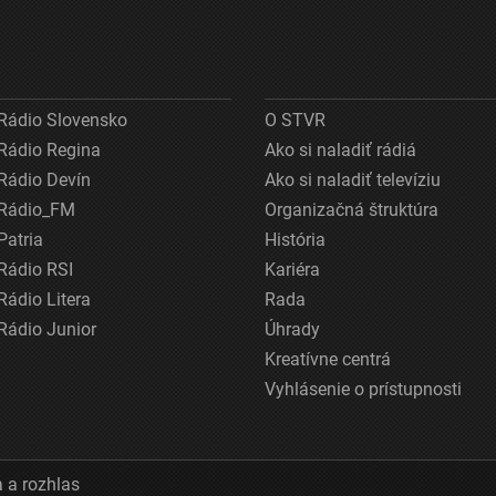
Rádio Slovensko
O STVR
Rádio Regina
Ako si naladiť rádiá
Rádio Devín
Ako si naladiť televíziu
Rádio_FM
Organizačná štruktúra
Patria
História
Rádio RSI
Kariéra
Rádio Litera
Rada
Rádio Junior
Úhrady
Kreatívne centrá
Vyhlásenie o prístupnosti
 a rozhlas