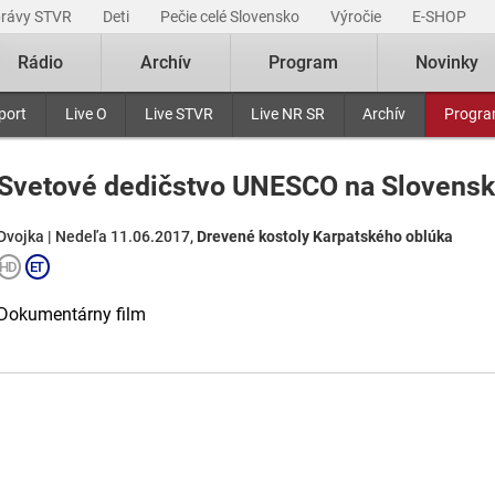
právy STVR
Deti
Pečie celé Slovensko
Výročie
E-SHOP
Rádio
Archív
Program
Novinky
port
Live O
Live STVR
Live NR SR
Archív
Progr
Svetové dedičstvo UNESCO na Slovens
Dvojka | Nedeľa 11.06.2017,
Drevené kostoly Karpatského oblúka
Dokumentárny film