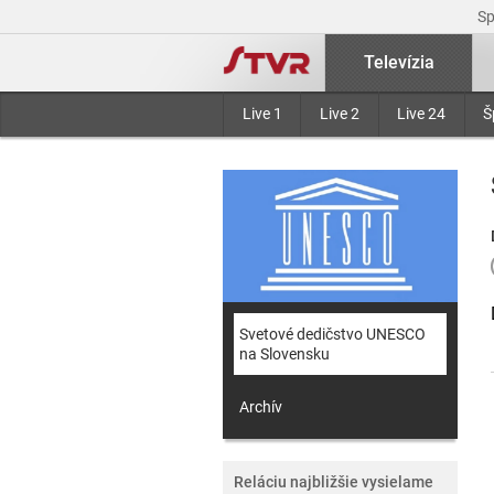
S
Televízia
Live 1
Live 2
Live 24
Š
Svetové dedičstvo UNESCO
na Slovensku
Archív
Reláciu najbližšie vysielame