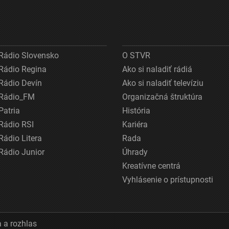
Rádio Slovensko
O STVR
Rádio Regina
Ako si naladiť rádiá
Rádio Devín
Ako si naladiť televíziu
Rádio_FM
Organizačná štruktúra
Patria
História
Rádio RSI
Kariéra
Rádio Litera
Rada
Rádio Junior
Úhrady
Kreatívne centrá
Vyhlásenie o prístupnosti
 a rozhlas