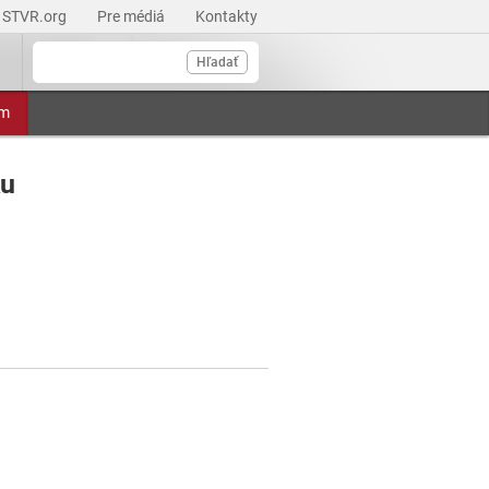
STVR.org
Pre médiá
Kontakty
Hľadať
am
ku