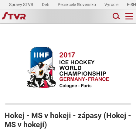
Správy STVR
Deti
Pečie celé Slovensko
Výročie
E-S
Hokej - MS v hokeji - zápasy (Hokej -
MS v hokeji)