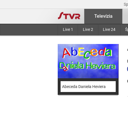
S
Televízia
Live 1
Live 2
Live 24
Š
Abeceda Daniela Heviera