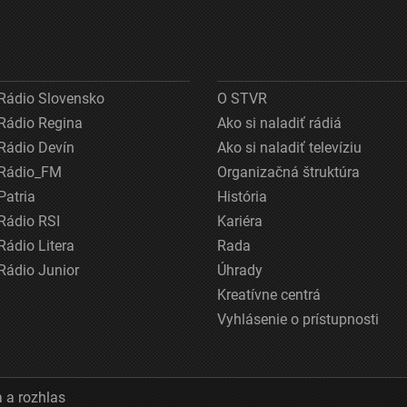
Rádio Slovensko
O STVR
Rádio Regina
Ako si naladiť rádiá
Rádio Devín
Ako si naladiť televíziu
Rádio_FM
Organizačná štruktúra
Patria
História
Rádio RSI
Kariéra
Rádio Litera
Rada
Rádio Junior
Úhrady
Kreatívne centrá
Vyhlásenie o prístupnosti
 a rozhlas