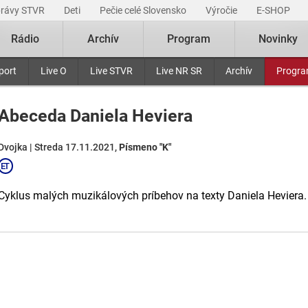
právy STVR
Deti
Pečie celé Slovensko
Výročie
E-SHOP
Rádio
Archív
Program
Novinky
port
Live O
Live STVR
Live NR SR
Archív
Progr
Abeceda Daniela Heviera
Dvojka | Streda 17.11.2021,
Písmeno "K"
Cyklus malých muzikálových príbehov na texty Daniela Heviera.