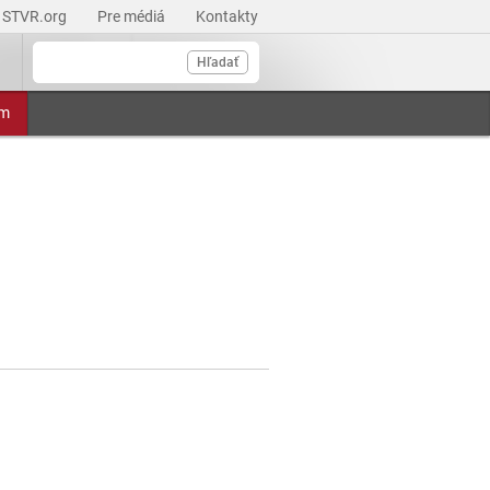
STVR.org
Pre médiá
Kontakty
Hľadať
am