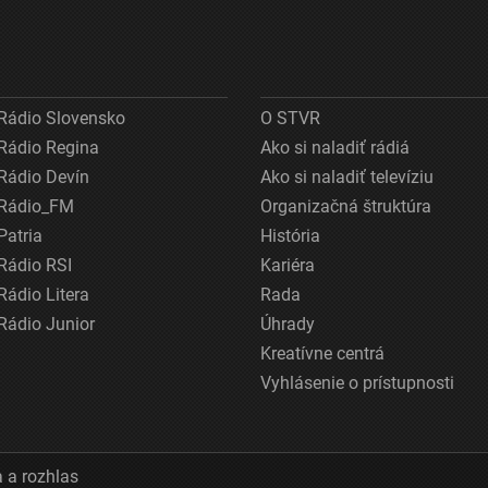
Rádio Slovensko
O STVR
Rádio Regina
Ako si naladiť rádiá
Rádio Devín
Ako si naladiť televíziu
Rádio_FM
Organizačná štruktúra
Patria
História
Rádio RSI
Kariéra
Rádio Litera
Rada
Rádio Junior
Úhrady
Kreatívne centrá
Vyhlásenie o prístupnosti
 a rozhlas