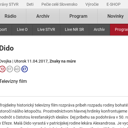
právy STVR
Deti
Pečie celé Slovensko
Výročie
E-SHOP
Rádio
Archív
Program
Novinky
port
Live O
Live STVR
Live NR SR
Archív
Progr
Dido
Dvojka | Utorok 11.04.2017,
Znaky na múre
Televízny film
Trojdielny historický televízny film rozpráva príbeh rozpadu rodiny bohat
storočí nášho letopočtu. Prostredníctvom hlavnej hrdinky konfrontujem
hodnôt s čistotou kresťanských ideálov. Dej príbehu sa podohráva v 50. r
v Efeze. Malá Dido vyrastá v patricijskej rodine lekára Alexandrosa. Je v