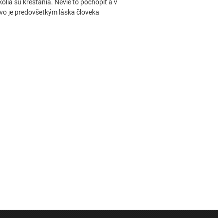
okolia sú kresťania. Nevie to pochopiť a v
tvo je predovšetkým láska človeka