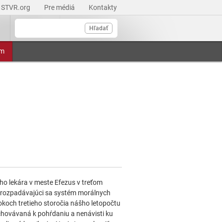
STVR.org
Pre médiá
Kontakty
Hľadať
am
ého lekára v meste Efezus v treťom
e rozpadávajúci sa systém morálnych
okoch tretieho storočia nášho letopočtu
ychovávaná k pohŕdaniu a nenávisti ku