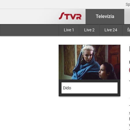
S
Televízia
Live 1
Live 2
Live 24
Š
Dido