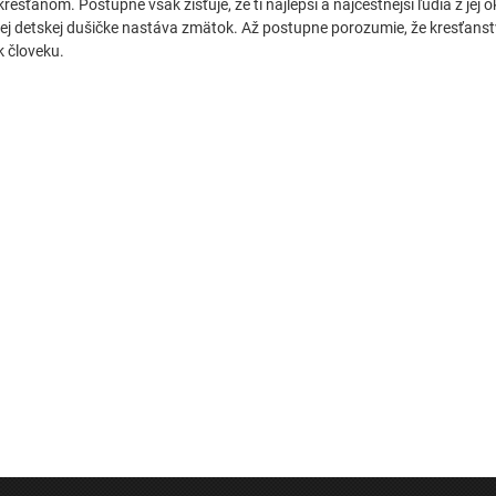
kresťanom. Postupne však zisťuje, že tí najlepší a najčestnejší ľudia z jej 
jej detskej dušičke nastáva zmätok. Až postupne porozumie, že kresťans
k človeku.