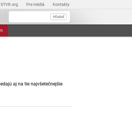
STVR.org
Pre médiá
Kontakty
Hľadať
am
dajú aj na tie najvšetečnejšie