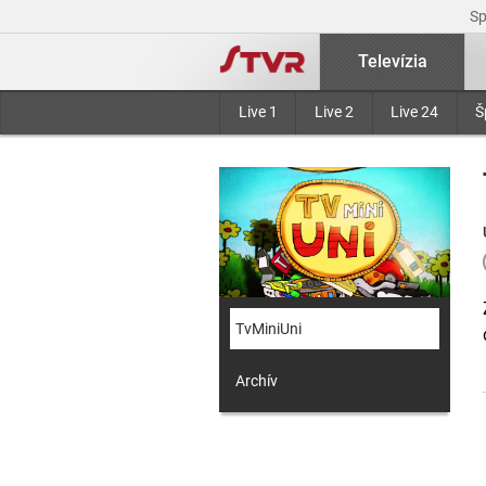
S
Televízia
Live 1
Live 2
Live 24
Š
TvMiniUni
Archív