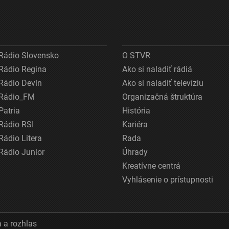
Rádio Slovensko
O STVR
Rádio Regina
Ako si naladiť rádiá
Rádio Devín
Ako si naladiť televíziu
Rádio_FM
Organizačná štruktúra
Patria
História
Rádio RSI
Kariéra
Rádio Litera
Rada
Rádio Junior
Úhrady
Kreatívne centrá
Vyhlásenie o prístupnosti
 a rozhlas