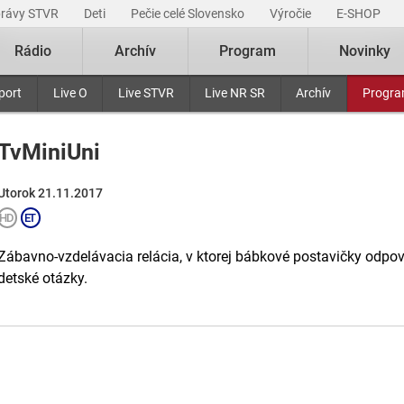
právy STVR
Deti
Pečie celé Slovensko
Výročie
E-SHOP
Rádio
Archív
Program
Novinky
port
Live O
Live STVR
Live NR SR
Archív
Progr
TvMiniUni
Utorok 21.11.2017
Zábavno-vzdelávacia relácia, v ktorej bábkové postavičky odpove
detské otázky.