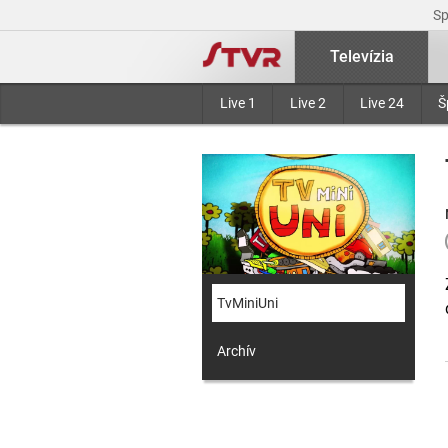
S
Televízia
Live 1
Live 2
Live 24
Š
TvMiniUni
Archív