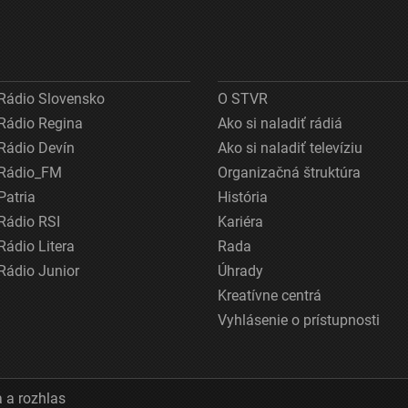
Rádio Slovensko
O STVR
Rádio Regina
Ako si naladiť rádiá
Rádio Devín
Ako si naladiť televíziu
Rádio_FM
Organizačná štruktúra
Patria
História
Rádio RSI
Kariéra
Rádio Litera
Rada
Rádio Junior
Úhrady
Kreatívne centrá
Vyhlásenie o prístupnosti
 a rozhlas