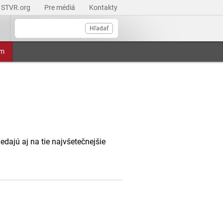
STVR.org
Pre médiá
Kontakty
Hľadať
am
dajú aj na tie najvšetečnejšie