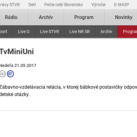
právy STVR
Deti
Pečie celé Slovensko
Výročie
E-SHOP
Rádio
Archív
Program
Novinky
port
Live O
Live STVR
Live NR SR
Archív
Progr
TvMiniUni
Nedeľa 21.05.2017
Zábavno-vzdelávacia relácia, v ktorej bábkové postavičky odpove
detské otázky.