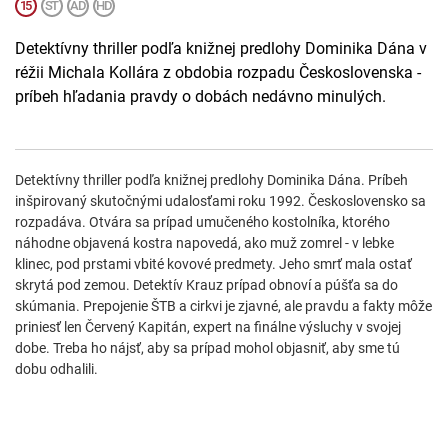
Detektívny thriller podľa knižnej predlohy Dominika Dána v
réžii Michala Kollára z obdobia rozpadu Československa -
príbeh hľadania pravdy o dobách nedávno minulých.
Detektívny thriller podľa knižnej predlohy Dominika Dána. Príbeh
inšpirovaný skutočnými udalosťami roku 1992. Československo sa
rozpadáva. Otvára sa prípad umučeného kostolníka, ktorého
náhodne objavená kostra napovedá, ako muž zomrel - v lebke
klinec, pod prstami vbité kovové predmety. Jeho smrť mala ostať
skrytá pod zemou. Detektív Krauz prípad obnoví a púšťa sa do
skúmania. Prepojenie ŠTB a cirkvi je zjavné, ale pravdu a fakty môže
priniesť len Červený Kapitán, expert na finálne výsluchy v svojej
dobe. Treba ho nájsť, aby sa prípad mohol objasniť, aby sme tú
dobu odhalili.