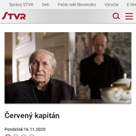
Správy STVR
Deti
Pečie celé Slovensko
Výročie
E-S
Červený kapitán
Pondelok 16.11.2020