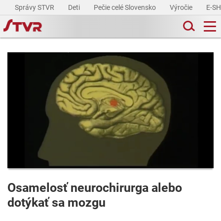
Správy STVR
Deti
Pečie celé Slovensko
Výročie
E-S
Osamelosť neurochirurga alebo
dotýkať sa mozgu