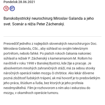
Pondelok 28.06.2021
Banskobystrický neurochirurg Miroslav Galanda a jeho
svet. Scenár a réžia Peter Záchenský.
Presvedčiť jedného z najlepších slovenských neurochirurgov Doc.
Miroslava Galandu, CSc., aby súhlasil so svojím televíznym
portrétom, nebolo ľahké. Po piatich rokoch čakania nakoniec
súhlasil a režisér P. Záchenský s kameramanom M. Rollom ho
navštívili v roku 1998 v Banskej Bystrici, kde žije a pracuje. Je
absolventom mnohých zahraničných stáží, má za sebou stovky
náročných operácií nielen mozgu či chrbtice. Ako lekár dôverne
pozná zložitosť ľudských trápení, ak má hovoriť je to predovšetkým
jeho práca, štúdium a ľudia, bez ktorých je jeho profesia
neodmysliteľná. Film je rozhovorom s ním ako i exkurziou do
mozgu, v okamihoch operácie tumoru.