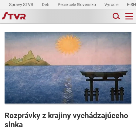
Správy STVR
Deti
Pečie celé Slovensko
Výročie
E-S
Rozprávky z krajiny vychádzajúceho
slnka