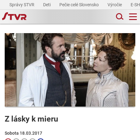
Správy STVR
Deti
Pečie celé Slovensko
Výročie
E-S
Z lásky k mieru
Sobota 18.03.2017