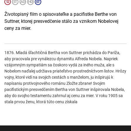
Životopisný film o spisovateľke a pacifistke Berthe von
Suttner, ktorej presvedčenie stálo za vznikom Nobelovej
ceny za mier.
1876. Mladá šľachtičná Bertha von Suttner prichádza do Paríža,
aby pracovala pre vynálezcu dynamitu Alfreda Nobela. Napriek
vzájomným sympatiám sa čoskoro vydá za iného muža, ale s
Nobelom naďalej udržiava priateľstvo prostredníctvom listov. Hrôzy
vojny, ktoré vidí na svojich cestách s manželom, ju inšpirujú k
napísaniu protivojnového románu Zložte zbrane! Svojim
pacifistickým presvedčením Bertha von Suttner inšpirovala Nobela,
aby do svojho testamentu zahrnul aj cenu za mier. V roku 1905 sa
stala prvou ženu, ktorá túto cenu získala